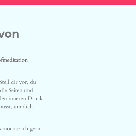
 von
fmeditation
tell dir vor, du
 die Seiten und
e den inneren Druck
musst, um dich
as möchte ich gern