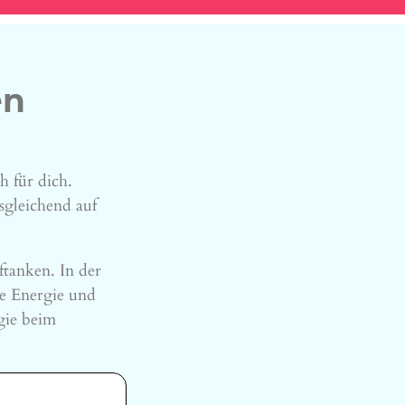
en
h für dich.
sgleichend auf
tanken. In der
re Energie und
gie beim