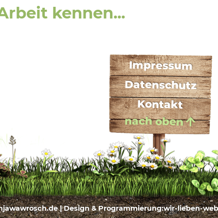
rbeit kennen...
Impressum
Datenschutz
Kontakt
nach oben
njawawrosch.de | Design & Programmierung:
wir-lieben-we