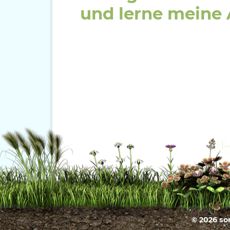
und lerne meine A
© 2026 so
toTop