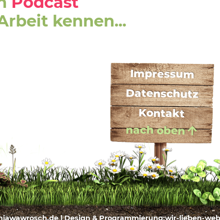
en
Podcast
rbeit kennen...
Impressum
Datenschutz
Kontakt
nach oben
njawawrosch.de | Design & Programmierung:
wir-lieben-we