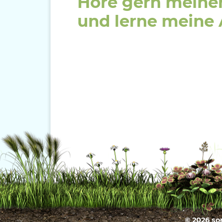
Höre gern mein
und lerne meine A
© 2026 so